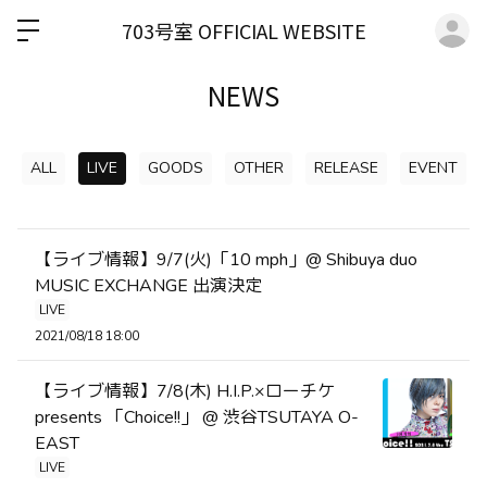
ロ
703号室 OFFICIAL WEBSITE
NEWS
ALL
LIVE
GOODS
OTHER
RELEASE
EVENT
【ライブ情報】9/7(火)「10 mph」@ Shibuya duo
MUSIC EXCHANGE 出演決定
LIVE
2021/08/18 18:00
【ライブ情報】7/8(木) H.I.P.×ローチケ
presents 「Choice!!」 @ 渋谷TSUTAYA O-
EAST
LIVE